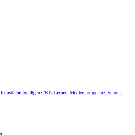
,
Künstliche Intelligenz (KI)
,
Lernen
,
Medienkompetenz
,
Schule
,
t