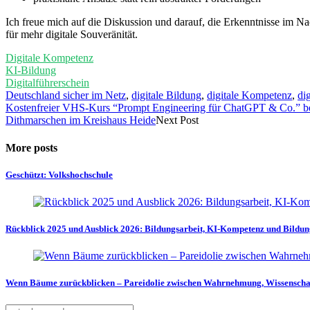
Ich freue mich auf die Diskussion und darauf, die Erkenntnisse im 
für mehr digitale Souveränität.
Digitale Kompetenz
KI-Bildung
Digitalführerschein
Deutschland sicher im Netz
,
digitale Bildung
,
digitale Kompetenz
,
di
Kostenfreier VHS-Kurs “Prompt Engineering für ChatGPT & Co.” be
Dithmarschen im Kreishaus Heide
Next Post
More posts
Geschützt: Volkshochschule
Rückblick 2025 und Ausblick 2026: Bildungsarbeit, KI-Kompetenz und Bildun
Wenn Bäume zurückblicken – Pareidolie zwischen Wahrnehmung, Wissenscha