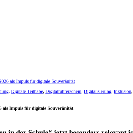
ldung
,
Digitale Teilhabe
,
Digitalführerschein
,
Digitalisierung
,
Inklusion
als Impuls für digitale Souveränität
n der Schule“ jetzt besonders relevant is