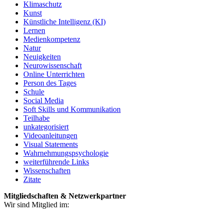
Klimaschutz
Kunst
Künstliche Intelligenz (KI)
Lernen
Medienkompetenz
Natur
Neuigkeiten
Neurowissenschaft
Online Unterrichten
Person des Tages
Schule
Social Media
Soft Skills und Kommunikation
Teilhabe
unkategorisiert
Videoanleitungen
Visual Statements
Wahrnehmungspsychologie
weiterführende Links
Wissenschaften
Zitate
Mitgliedschaften & Netzwerkpartner
Wir sind Mitglied im: