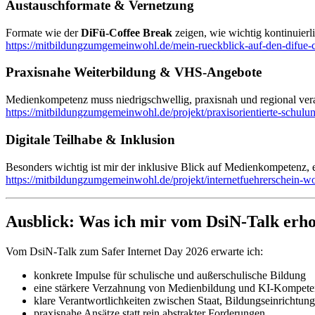
Austauschformate & Vernetzung
Formate wie der
DiFü-Coffee Break
zeigen, wie wichtig kontinuierl
https://mitbildungzumgemeinwohl.de/mein-rueckblick-auf-den-difue-co
Praxisnahe Weiterbildung & VHS-Angebote
Medienkompetenz muss niedrigschwellig, praxisnah und regional vera
https://mitbildungzumgemeinwohl.de/projekt/praxisorientierte-schulu
Digitale Teilhabe & Inklusion
Besonders wichtig ist mir der inklusive Blick auf Medienkompetenz,
https://mitbildungzumgemeinwohl.de/projekt/internetfuehrerschein-wo
Ausblick: Was ich mir vom DsiN-Talk erho
Vom DsiN-Talk zum Safer Internet Day 2026 erwarte ich:
konkrete Impulse für schulische und außerschulische Bildung
eine stärkere Verzahnung von Medienbildung und KI-Kompete
klare Verantwortlichkeiten zwischen Staat, Bildungseinrichtun
praxisnahe Ansätze statt rein abstrakter Forderungen