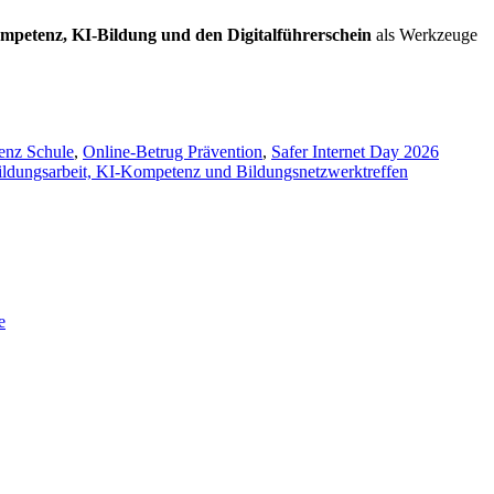
ompetenz, KI-Bildung und den Digitalführerschein
als Werkzeuge
nz Schule
,
Online-Betrug Prävention
,
Safer Internet Day 2026
ildungsarbeit, KI-Kompetenz und Bildungsnetzwerktreffen