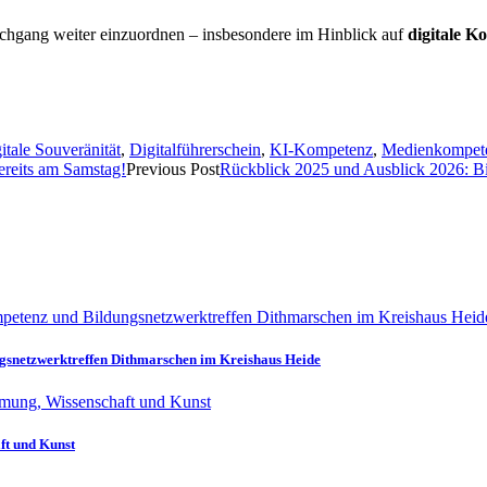
Nachgang weiter einzuordnen – insbesondere im Hinblick auf
digitale K
gitale Souveränität
,
Digitalführerschein
,
KI-Kompetenz
,
Medienkompete
reits am Samstag!
Previous Post
Rückblick 2025 und Ausblick 2026: B
gsnetzwerktreffen Dithmarschen im Kreishaus Heide
ft und Kunst