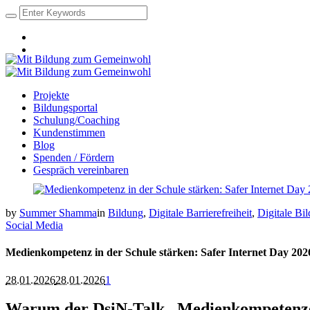
Projekte
Bildungsportal
Schulung/Coaching
Kundenstimmen
Blog
Spenden / Fördern
Gespräch vereinbaren
by
Summer Shamma
in
Bildung
,
Digitale Barrierefreiheit
,
Digitale Bi
Social Media
Medienkompetenz in der Schule stärken: Safer Internet Day 2026 
28.01.2026
28.01.2026
1
Warum der DsiN-Talk „Medienkompetenzen i