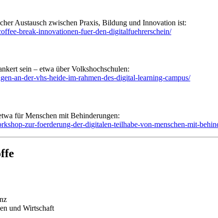
icher Austausch zwischen Praxis, Bildung und Innovation ist:
ffee-break-innovationen-fuer-den-digitalfuehrerschein/
nkert sein – etwa über Volkshochschulen:
ngen-an-der-vhs-heide-im-rahmen-des-digital-learning-campus/
 etwa für Menschen mit Behinderungen:
rkshop-zur-foerderung-der-digitalen-teilhabe-von-menschen-mit-behind
ffe
nz
gen und Wirtschaft