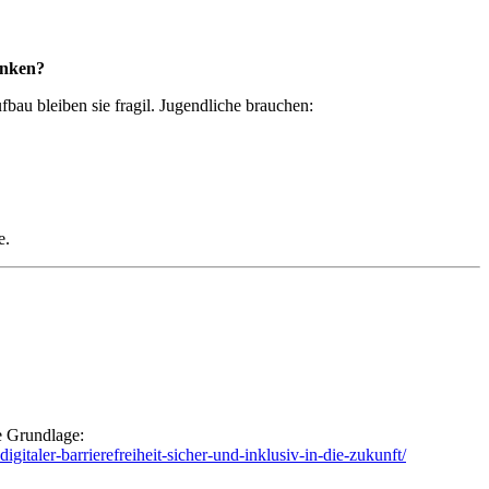
änken?
au bleiben sie fragil. Jugendliche brauchen:
e.
te Grundlage:
gitaler-barrierefreiheit-sicher-und-inklusiv-in-die-zukunft/