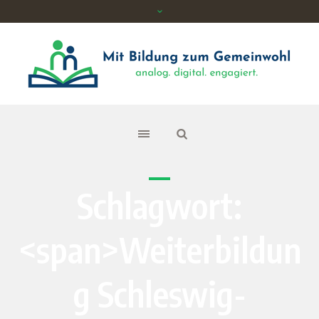
Schlagwort:
<span>Weiterbildun
g Schleswig-