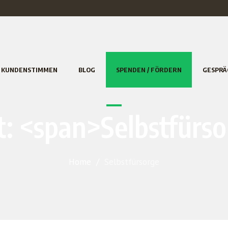
KUNDENSTIMMEN
BLOG
SPENDEN / FÖRDERN
GESPRÄ
: <span>Selbstfürs
Home
/
Selbstfürsorge