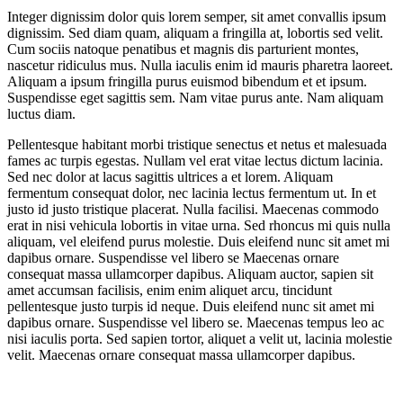
Integer dignissim dolor quis lorem semper, sit amet convallis ipsum
dignissim. Sed diam quam, aliquam a fringilla at, lobortis sed velit.
Cum sociis natoque penatibus et magnis dis parturient montes,
nascetur ridiculus mus. Nulla iaculis enim id mauris pharetra laoreet.
Aliquam a ipsum fringilla purus euismod bibendum et et ipsum.
Suspendisse eget sagittis sem. Nam vitae purus ante. Nam aliquam
luctus diam.
Pellentesque habitant morbi tristique senectus et netus et malesuada
fames ac turpis egestas. Nullam vel erat vitae lectus dictum lacinia.
Sed nec dolor at lacus sagittis ultrices a et lorem. Aliquam
fermentum consequat dolor, nec lacinia lectus fermentum ut. In et
justo id justo tristique placerat. Nulla facilisi. Maecenas commodo
erat in nisi vehicula lobortis in vitae urna. Sed rhoncus mi quis nulla
aliquam, vel eleifend purus molestie. Duis eleifend nunc sit amet mi
dapibus ornare. Suspendisse vel libero se Maecenas ornare
consequat massa ullamcorper dapibus. Aliquam auctor, sapien sit
amet accumsan facilisis, enim enim aliquet arcu, tincidunt
pellentesque justo turpis id neque. Duis eleifend nunc sit amet mi
dapibus ornare. Suspendisse vel libero se. Maecenas tempus leo ac
nisi iaculis porta. Sed sapien tortor, aliquet a velit ut, lacinia molestie
velit. Maecenas ornare consequat massa ullamcorper dapibus.