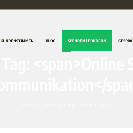
KUNDENSTIMMEN
BLOG
SPENDEN / FÖRDERN
GESPRÄ
t Tag: <span>Online 
ommunikation</spa
Home
/
Online Seminar Kommunikation