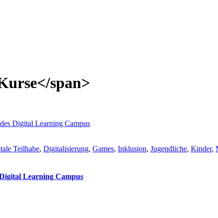
 Kurse</span>
tale Teilhabe
,
Digitalisierung
,
Games
,
Inklusion
,
Jugendliche
,
Kinder
,
 Digital Learning Campus