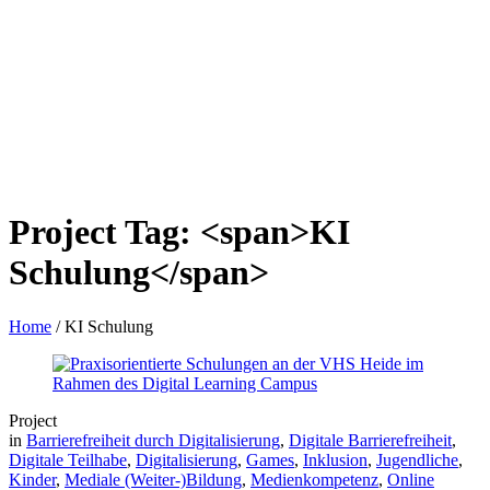
Project Tag: <span>KI
Schulung</span>
Home
/
KI Schulung
Project
in
Barrierefreiheit durch Digitalisierung
,
Digitale Barrierefreiheit
,
Digitale Teilhabe
,
Digitalisierung
,
Games
,
Inklusion
,
Jugendliche
,
Kinder
,
Mediale (Weiter-)Bildung
,
Medienkompetenz
,
Online