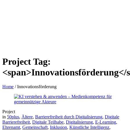
Project Tag:
<span>Innovationsförderung</
Home
/
Innovationsförderung
Project
in
50plus
,
Ältere
,
Barrierefreiheit durch Digitalisierung
,
Digitale
Barrierefreiheit
,
Digitale Teilhabe
,
Digitalisierung
,
E-Learning
,
Ehrenamt
,
Gemeinschaft
,
Inklusion
,
Künstliche Intelligenz
,