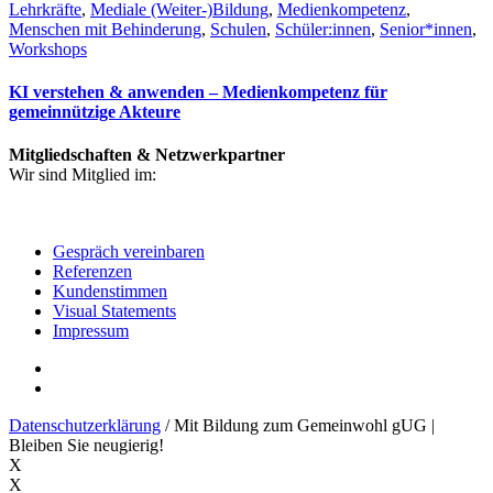
Lehrkräfte
,
Mediale (Weiter-)Bildung
,
Medienkompetenz
,
Menschen mit Behinderung
,
Schulen
,
Schüler:innen
,
Senior*innen
,
Workshops
KI verstehen & anwenden – Medienkompetenz für
gemeinnützige Akteure
Mitgliedschaften & Netzwerkpartner
Wir sind Mitglied im:
Gespräch vereinbaren
Referenzen
Kundenstimmen
Visual Statements
Impressum
Datenschutzerklärung
/ Mit Bildung zum Gemeinwohl gUG |
Bleiben Sie neugierig!
X
X