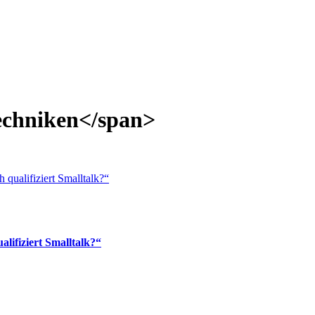
echniken</span>
lifiziert Smalltalk?“