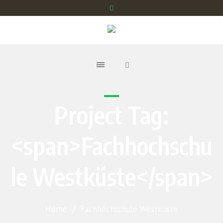
Project Tag:
<span>Fachhochschu
le Westküste</span>
Home
/
Fachhochschule Westküste