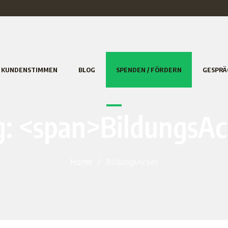
KUNDENSTIMMEN
BLOG
SPENDEN / FÖRDERN
GESPRÄ
g: <span>BildungsA
Home
/
BildungsAcker