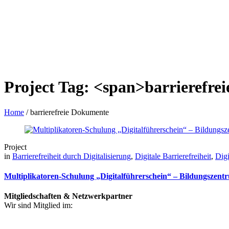
Project Tag: <span>barrierefr
Home
/
barrierefreie Dokumente
Project
in
Barrierefreiheit durch Digitalisierung
,
Digitale Barrierefreiheit
,
Digi
Multiplikatoren-Schulung „Digitalführerschein“ – Bildungszen
Mitgliedschaften & Netzwerkpartner
Wir sind Mitglied im: