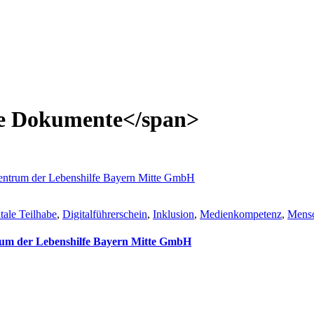
eie Dokumente</span>
tale Teilhabe
,
Digitalführerschein
,
Inklusion
,
Medienkompetenz
,
Mensc
trum der Lebenshilfe Bayern Mitte GmbH