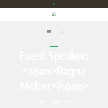
Event Speaker:
<span>Ragna
Melzer</span>
Home
/
Ragna Melzer